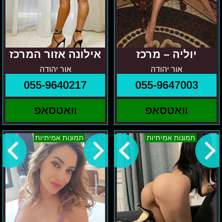
יוליה – מרכז
אילונה אזור המרכז
אור יהודה
אור יהודה
055-9640217
055-9647003
וואטסאפ
וואטסאפ
תל
גוש
תמונות אמיתיות
תמונות אמיתיות
אביב-
דן
מרינה
והסביבה
ליזה
-
רוסיה
ישראלית
רק
בת
19