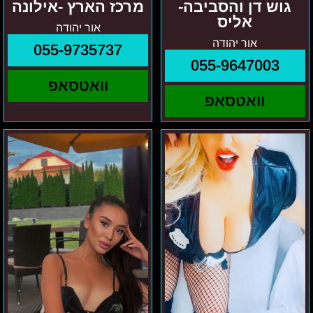
גוש דן והסביבה-
מרכז הארץ -אילונה
אליס
אור יהודה
אור יהודה
055-9735737
055-9647003
וואטסאפ
וואטסאפ
תל
נתניה
אביב
עד
–
אשדוד-מריה
סבטלנה