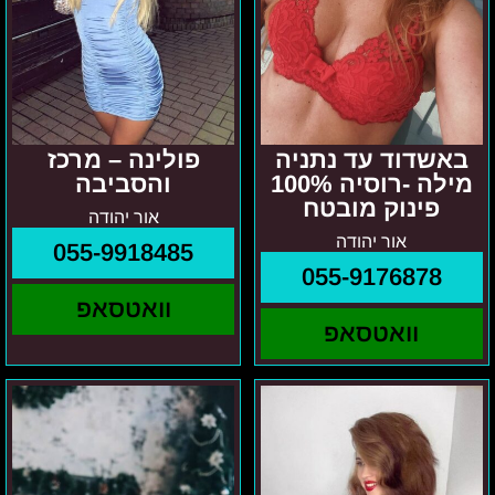
באשדוד עד נתניה
פולינה – מרכז
מילה -רוסיה 100%
והסביבה
פינוק מובטח
אור יהודה
אור יהודה
055-9918485
055-9176878
וואטסאפ
וואטסאפ
גוש
תל
דן
אביב
והסביבה-
והסביבה
מלאני-נערה
מרגו
פרטית
נדירה