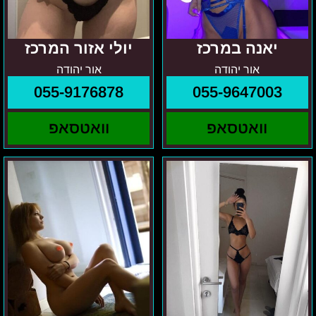
יאנה במרכז
יולי אזור המרכז
אור יהודה
אור יהודה
055-9176878
055-9647003
וואטסאפ
וואטסאפ
ויקה
במרכז
בחורה
–
פרטית
נינה
בת
–
20
נערה
איזור
מומלצת
המרכז
בת
28