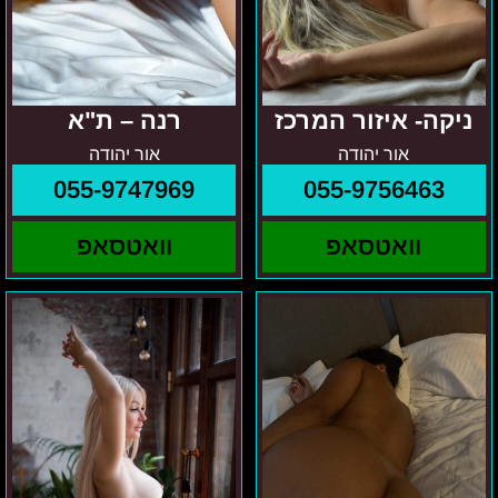
ניקה- איזור המרכז
רנה – ת"א
אור יהודה
אור יהודה
055-9747969
055-9756463
וואטסאפ
וואטסאפ
גוש
גוש
דן
דן
והסביבה
קטי
זואי
-
בחורה
מיוחדת
במינה