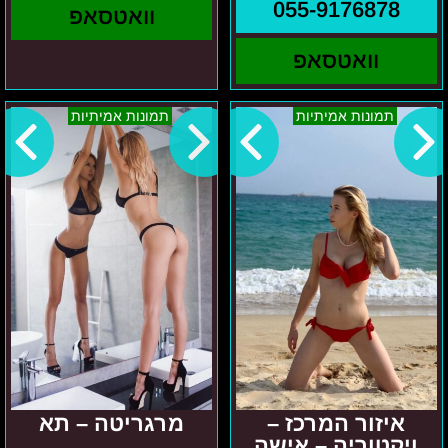
055-9176878
וואטסאפ
וואטסאפ
איזור
מרגריטה
תמונות אמיתיות
תמונות אמיתיות
המרכז
–
–
תא
ויקטוריה
–
אישה
ישראלית
אוקראינית
בת
עשרים
ושלוש
איזור המרכז –
מרגריטה – תא
ויקטוריה – אישה