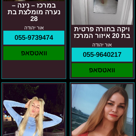
במרכז – נינה –
נערה מומלצת בת
28
אור יהודה
ויקה בחורה פרטית
בת 20 איזור המרכז
055-9739474
אור יהודה
וואטסאפ
055-9640217
וואטסאפ
באשדוד
פולינה
עד
–
נתניה
מרכז
מילה
והסביבה
-
רוסיה
100%
פינוק
מובטח