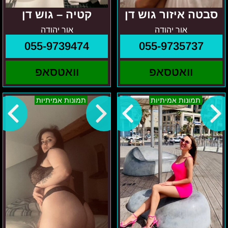
סבטה איזור גוש דן
קטיה – גוש דן
אור יהודה
אור יהודה
055-9739474
055-9735737
וואטסאפ
וואטסאפ
תל
נטלי-
תמונות אמיתיות
תמונות אמיתיות
אביב-שרון
מרכז