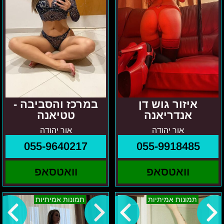
איזור גוש דן
במרכז והסביבה -
אנדריאנה
טטיאנה
אור יהודה
אור יהודה
055-9640217
055-9918485
וואטסאפ
וואטסאפ
קטיה
ג'ני
תמונות אמיתיות
תמונות אמיתיות
–
–
איזור
ת"א
המרכז