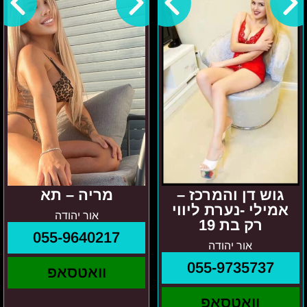
והמרכז
תא
–
אמילי
-
נערת
ליווי
רק
בת
19
גוש דן והמרכז –
מריה – תא
אמילי -נערת ליווי
אור יהודה
רק בת 19
055-9640217
אור יהודה
055-9735737
וואטסאפ
וואטסאפ