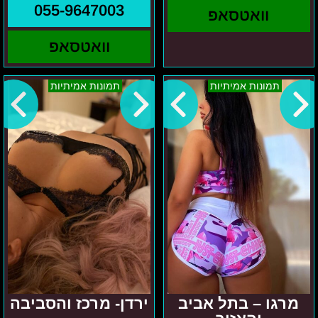
055-9647003
וואטסאפ
וואטסאפ
מרגו
ירדן-
תמונות אמיתיות
תמונות אמיתיות
–
מרכז
בתל
והסביבה
אביב
והאזור
מרגו – בתל אביב
ירדן- מרכז והסביבה