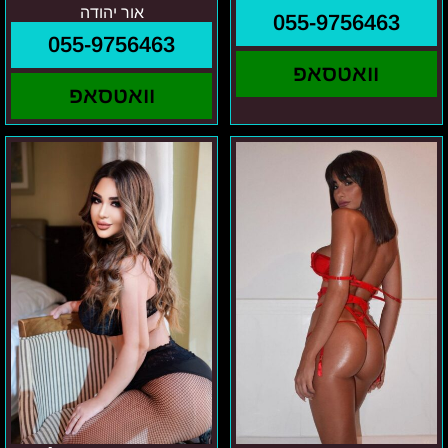
אור יהודה
055-9756463
055-9756463
וואטסאפ
וואטסאפ
גוש
מרכז
דן
הארץ
והסביבה-
-
אליס
אילונה