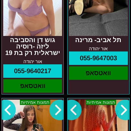
תל אביב- מרינה
גוש דן והסביבה
ליזה -רוסיה
אור יהודה
ישראלית רק בת 19
055-9647003
אור יהודה
055-9640217
וואטסאפ
וואטסאפ
איזור
במרכז
תמונות אמיתיות
תמונות אמיתיות
גוש
והסביבה
דן
-
אנדריאנה
טטיאנה