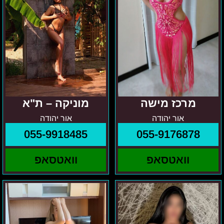
מרכז מישה
מוניקה – ת"א
אור יהודה
אור יהודה
055-9918485
055-9176878
וואטסאפ
וואטסאפ
קירה
ת"א
במרכז
סבטלנה