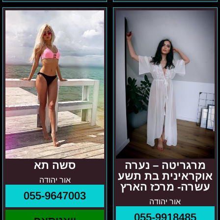
מרגריטה
סשה
–
תא
נערה
אוקראינית
בת
תשע
עשרה-
מרכז
הארץ
מרגריטה – נערה
סשה תא
אוקראינית בת תשע
אור יהודה
עשרה- מרכז הארץ
055-9647003
אור יהודה
055-9918485