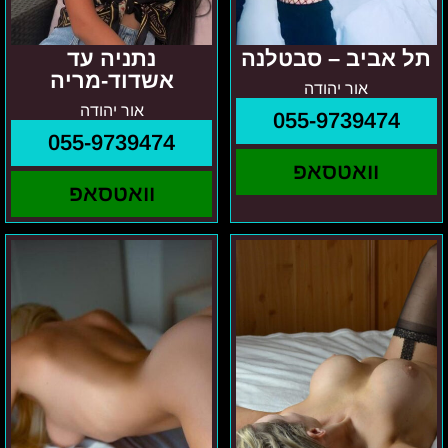
תל אביב – סבטלנה
נתניה עד
אשדוד-מריה
אור יהודה
אור יהודה
055-9739474
055-9739474
וואטסאפ
וואטסאפ
ניקה-
רנה
איזור
–
המרכז
ת"א