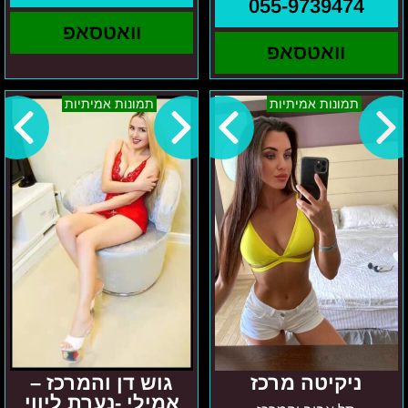
055-9739474
וואטסאפ
וואטסאפ
ניקיטה
גוש
תמונות אמיתיות
תמונות אמיתיות
מרכז
דן
והמרכז
–
אמילי
-
נערת
ליווי
רק
בת
19
ניקיטה מרכז
גוש דן והמרכז –
אמילי -נערת ליווי