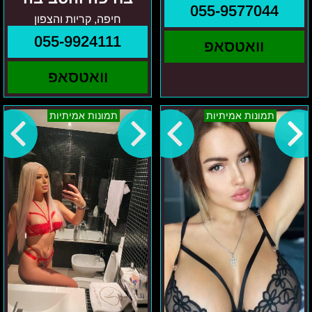
055-9577044
חיפה, קריות והצפון
055-9924111
וואטסאפ
וואטסאפ
צפון
קטיה
תמונות אמיתיות
תמונות אמיתיות
ישראל
–
-
גוש
אנדריאנה
דן