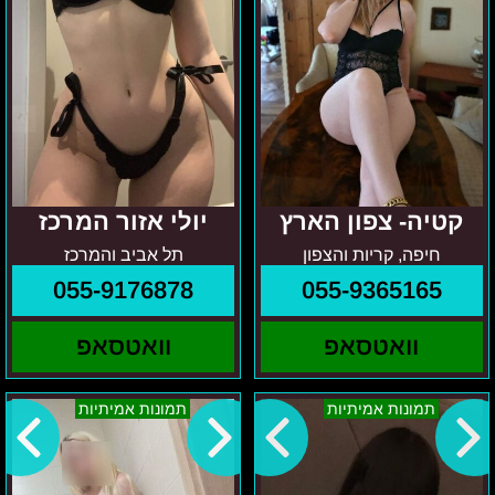
קטיה- צפון הארץ
יולי אזור המרכז
חיפה, קריות והצפון
תל אביב והמרכז
055-9176878
055-9365165
וואטסאפ
וואטסאפ
לנה
טלי
תמונות אמיתיות
תמונות אמיתיות
צפון
–
והסביבה
בצפון
והסביבה