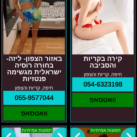
קירה בקריות
באזור הצפון- ליזה-
והסביבה
בחורה רוסיה
ישראלית מגשימה
חיפה, קריות והצפון
פנטזיות
054-6323198
חיפה, קריות והצפון
055-9577044
וואטסאפ
וואטסאפ
ורוניקה
ניקול
תמונות אמיתיות
תמונות אמיתיות
–
נתניה