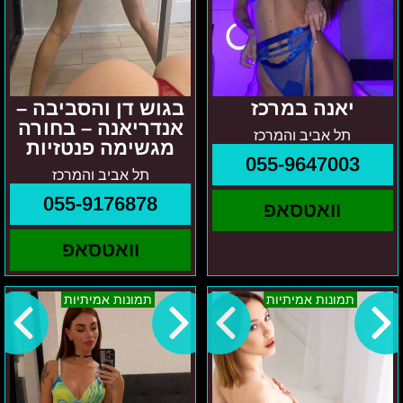
יאנה במרכז
בגוש דן והסביבה –
אנדריאנה – בחורה
תל אביב והמרכז
מגשימה פנטזיות
055-9647003
תל אביב והמרכז
055-9176878
וואטסאפ
וואטסאפ
קירה
באזור
תמונות אמיתיות
תמונות אמיתיות
בקריות
הצפון-
והסביבה
ליזה-
בחורה
רוסיה
ישראלית
מגשימה
פנטזיות