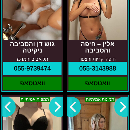
אלין – חיפה
גוש דן והסביבה
והסביבה
ניקיטה
חיפה, קריות והצפון
תל אביב והמרכז
055-9739474
055-3143988
וואטסאפ
וואטסאפ
קטיה-
יולי
תמונות אמיתיות
תמונות אמיתיות
צפון
אזור
הארץ
המרכז