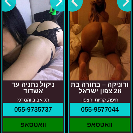
בחורה
עד
בת
אשדוד
28
צפון
ישראל
ורוניקה – בחורה בת
ניקול נתניה עד
28 צפון ישראל
אשדוד
חיפה, קריות והצפון
תל אביב והמרכז
055-9735737
055-9577044
וואטסאפ
וואטסאפ