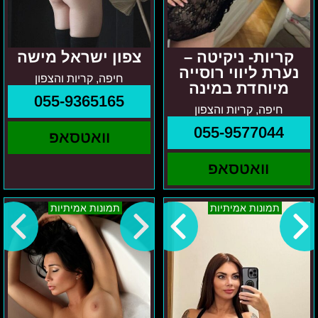
קריות- ניקיטה –
צפון ישראל מישה
נערת ליווי רוסייה
חיפה, קריות והצפון
מיוחדת במינה
055-9365165
חיפה, קריות והצפון
055-9577044
וואטסאפ
וואטסאפ
אלין
גוש
תמונות אמיתיות
תמונות אמיתיות
–
דן
חיפה
והסביבה
והסביבה
ניקיטה