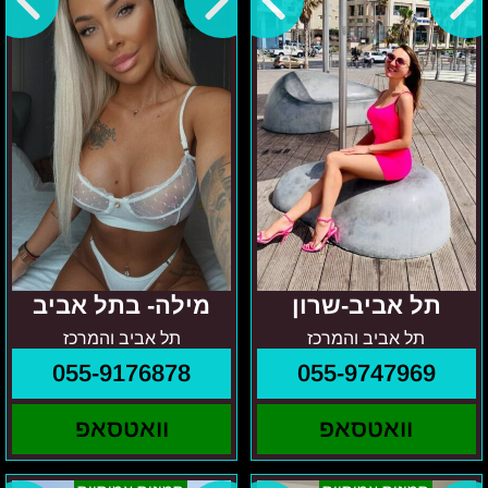
אביב
תחושות הגוף ותסיימו בהרפיה טוטאלית.
100% זמינות
על מנת לתת מענה לכל הגברים של ישראל, אלה שמחפשים
נערות ליווי
בחיפה קריות והצפון
או אלה שמחפשים שירותי
נערות ליווי בתל אביב
והמרכז
, ועד, אילת, ירושלים באר שבע והדרום, הבאנו עבורכם מבחר
של נערות ליווי הזמינות לבילוי מיידי בכל חלקי הארץ. לא משנה אם
אתם בתל אביב, טבריה או אשדוד, תמיד ישנן נערות ליווי חרמניות
בסביבה.
הן זמינות לתת שירות 24 שעות ביממה, כל גבר יכול למצוא פינוק בשעה
שנוחה עבורו. ניתן להזמין אותן ביום או בלילה. נערות הליווי יעניקו לכם
שירות בביתכם או בבית המלון, תוך חצי שעה הן יכולות להיות אצלכם.
תל אביב-שרון
מילה- בתל אביב
תל אביב והמרכז
תל אביב והמרכז
055-9176878
055-9747969
וואטסאפ
וואטסאפ
מריה
איזור