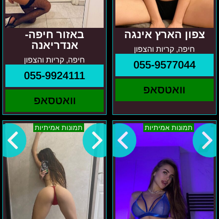
צפון הארץ אינגה
באזור חיפה-
אנדריאנה
חיפה, קריות והצפון
חיפה, קריות והצפון
055-9577044
055-9924111
וואטסאפ
וואטסאפ
יאנה
בגוש
תמונות אמיתיות
תמונות אמיתיות
במרכז
דן
והסביבה
–
אנדריאנה
–
בחורה
מגשימה
פנטזיות