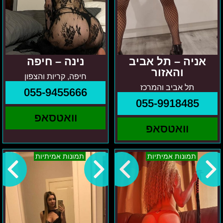
אניה – תל אביב
נינה – חיפה
והאזור
חיפה, קריות והצפון
תל אביב והמרכז
055-9455666
055-9918485
וואטסאפ
וואטסאפ
איזור
באזור
תמונות אמיתיות
תמונות אמיתיות
גוש
המרכז
דן
ורוניקה
אנדריאנה