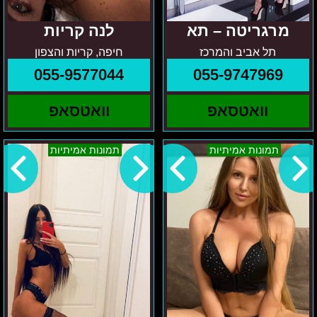
מרגריטה – תא
לנה קריות
תל אביב והמרכז
חיפה, קריות והצפון
055-9577044
055-9747969
וואטסאפ
וואטסאפ
צפון
באזור
תמונות אמיתיות
תמונות אמיתיות
הארץ
חיפה-
אינגה
אנדריאנה