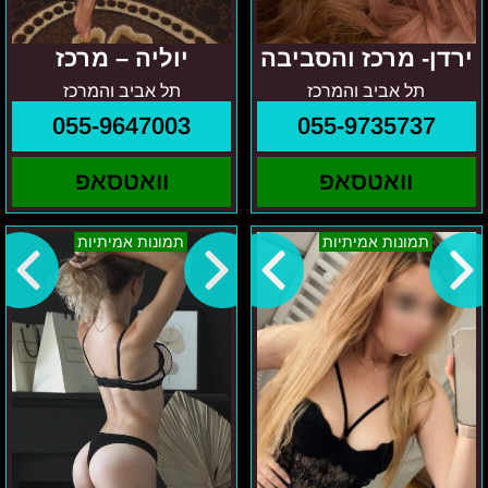
ירדן- מרכז והסביבה
יוליה – מרכז
תל אביב והמרכז
תל אביב והמרכז
055-9647003
055-9735737
וואטסאפ
וואטסאפ
קריות-
צפון
תמונות אמיתיות
תמונות אמיתיות
ניקיטה
ישראל
–
מישה
נערת
ליווי
רוסייה
מיוחדת
במינה