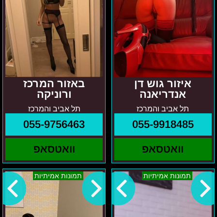
איזור גוש דן
באזור המרכז
אנדריאנה
ורוניקה
תל אביב והמרכז
תל אביב והמרכז
055-9756463
055-9918485
וואטסאפ
וואטסאפ
אניה
צפון
תמונות אמיתיות
תמונות אמיתיות
–
ישראל-
בחיפה
שרון
והקריות