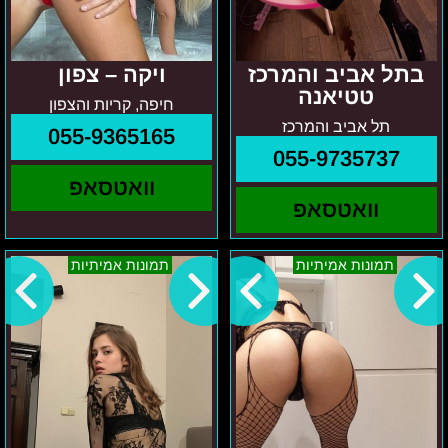
בתל אביב והמרכז
ויקה – צפון
טטיאנה
חיפה, קריות והצפון
תל אביב והמרכז
055-9365165
055-9735737
וואטסאפ
וואטסאפ
אניה
נינה
תמונות אמיתיות
תמונות אמיתיות
–
–
תל
חיפה
אביב
והאזור