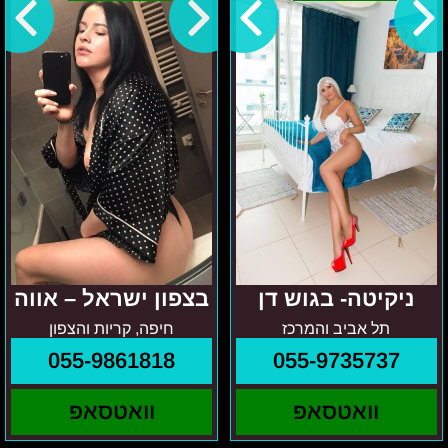
בגוש
ישראל
דן
–
אווה
ניקיטה- בגוש דן
בצפון ישראל – אווה
תל אביב והמרכז
חיפה, קריות והצפון
055-9861818
055-9735737
וואטסאפ
וואטסאפ