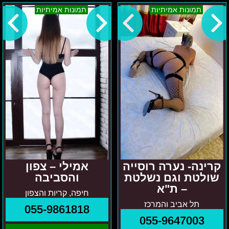
קרינה-
אמילי
תמונות אמיתיות
תמונות אמיתיות
נערה
–
רוסייה
צפון
שולטת
והסביבה
וגם
נשלטת
–
ת"א
קרינה- נערה רוסייה
אמילי – צפון
שולטת וגם נשלטת
והסביבה
– ת"א
חיפה, קריות והצפון
תל אביב והמרכז
055-9861818
055-9647003