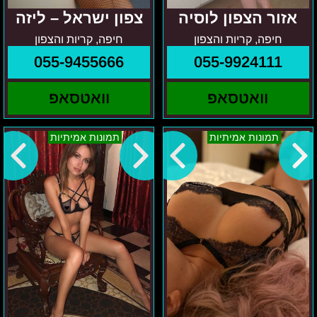
אזור הצפון לוסיה
צפון ישראל – ליזה
חיפה, קריות והצפון
חיפה, קריות והצפון
055-9455666
055-9924111
וואטסאפ
וואטסאפ
ירדן-
יוליה
תמונות אמיתיות
תמונות אמיתיות
מרכז
–
והסביבה
מרכז