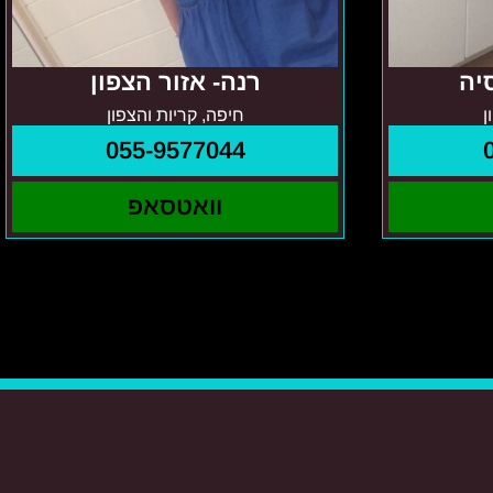
יה
רנה- אזור הצפון
ן
חיפה, קריות והצפון
055-9577044
וואטסאפ