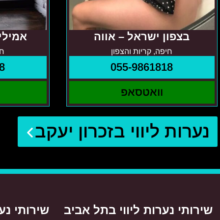
בצפון ישראל – אווה
אמילי 
חיפה, קריות והצפון
חי
8
055-9861818
וואטסאפ
נערות ליווי בזכרון יעקב
שירותי נערות ליווי בתל אביב
שירותי נער