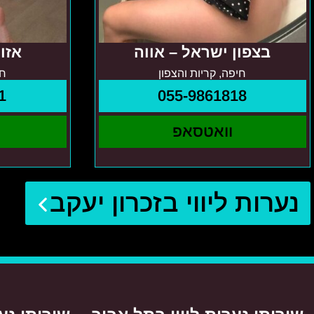
בצפון ישראל – אווה
אזו
חיפה, קריות והצפון
חי
1
055-9861818
וואטסאפ
נערות ליווי בזכרון יעקב