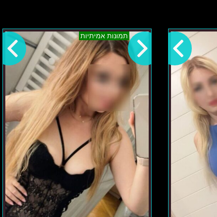
קריות-
תמונות אמיתיות
ניקיטה
–
נערת
ליווי
רוסייה
מיוחדת
במינה