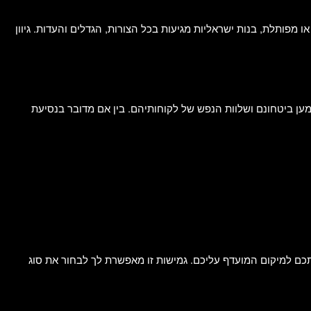
ו מפותלת, בנות ישראליות מגיעות בכל הצורות, הגדלים והעדות. גיוון
מען ביטחונם ושלוות הנפש של לקוחותיהם. בין אם מדובר בנסיעת
דירותיהן המפוארות והפרטיות, חלקן מספקות גם שירותי Out-Call בהם הן יכולות ללוות אתכם למיקום המועדף עליכם. גמישות זו מאפשרת לך לבחור את סוג