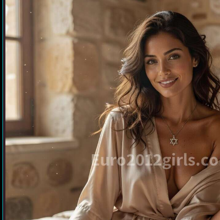
זה
נראה
בפעם
הראשונה
בדירה
דיסקרטית
בתל
אביב