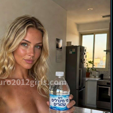
אחד
עם
נערת
ליווי
בתל
אביב
–
הסיפור
האמיתי
ששינה
לי
את
הערב