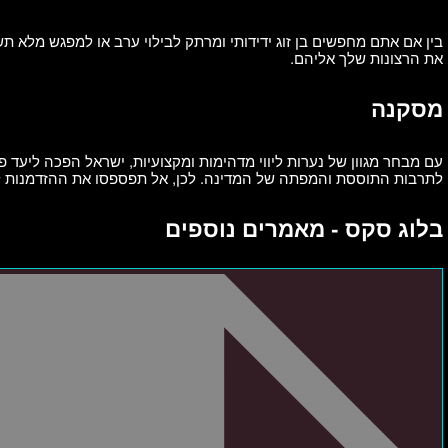
בין אם אתם מחפשים בן זוג ידידותי ומרתק לבילוי ערב או למפגש מלא תש
את הרצונות שלך אליהם.
מסקנה
עם מבחר מגוון של נערות ליווי מדהימות ומקצועיות, ישראל הפכה ליעד פו
לתרבות התוססת והמפתה של המדינה. לכן, אל תפספסו את ההזדמנות ל
בלוג סקס - מאמרים נוספים
כשאשתך
ישנה
והפנטזיה
מתעוררת:
למה
אנחנו
רצים
לדירה
דיסקרטית